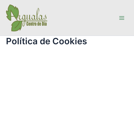
Ir
al
contenido
Main
Men
Política de Cookies