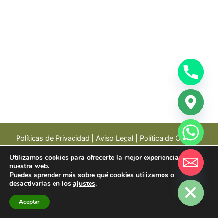
Políticas de Privacidad
|
Aviso Legal
|
Política de Cookies
Utilizamos cookies para ofrecerte la mejor experiencia en
nuestra web.
chaty
Copyright © 2024 Centro de día Argualas | Calle Argualas,
Puedes aprender más sobre qué cookies utilizamos o
Hide
desactivarlas en los
ajustes
.
14, Casablanca, 50012 Zaragoza | Tel. 976 56 68
81 |
Diseño web
Aceptar